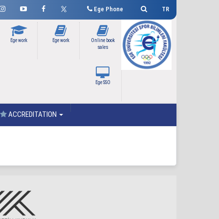
Ege Phone
TR
Ege work
Ege work
Online book
sales
Ege SSO
ACCREDITATION