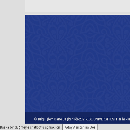
© Bilgi İşlem Daire Başkanlığı-2021-EGE ÜNiVERSiTESi Her hakkı 
Başka bir düğmeyle chatbot’u açmak için:
Aday Asistanına Sor