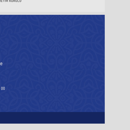
re
 00